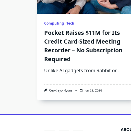
Computing
Tech
Pocket Raises $11M for Its
Credit Card-Sized Meeting
Recorder – No Subscription
Required
Unlike AI gadgets from Rabbit or
...
CeoKreyolNyouz
Jun 29, 2026
ABOU