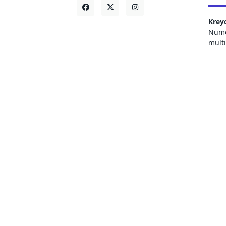
Krey
Numer
mult