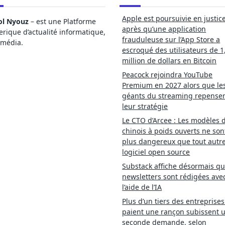
Apple est poursuivie en justic
ol Nyouz
– est une Platforme
après qu’une application
ique d’actualité informatique,
frauduleuse sur l’App Store a
imédia.
escroqué des utilisateurs de 1
million de dollars en Bitcoin
Peacock rejoindra YouTube
Premium en 2027 alors que le
géants du streaming repense
leur stratégie
Le CTO d’Arcee : Les modèles d
chinois à poids ouverts ne son
plus dangereux que tout autr
logiciel open source
Substack affiche désormais qu
newsletters sont rédigées ave
l’aide de l’IA
Plus d’un tiers des entreprises
paient une rançon subissent 
seconde demande, selon