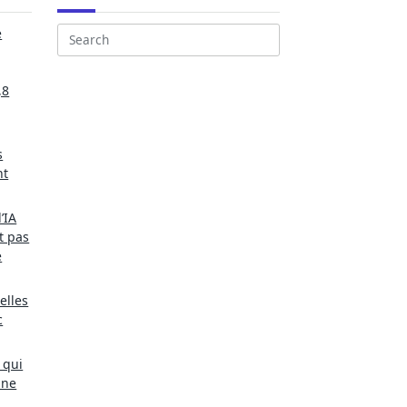
e
Search
for:
,8
s
nt
’IA
t pas
e
elles
c
 qui
une