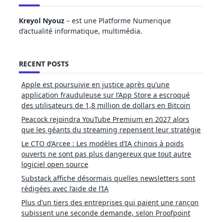
Kreyol Nyouz
– est une Platforme Numerique
d’actualité informatique, multimédia.
RECENT POSTS
Apple est poursuivie en justice après qu’une
application frauduleuse sur l’App Store a escroqué
des utilisateurs de 1,8 million de dollars en Bitcoin
Peacock rejoindra YouTube Premium en 2027 alors
que les géants du streaming repensent leur stratégie
Le CTO d’Arcee : Les modèles d’IA chinois à poids
ouverts ne sont pas plus dangereux que tout autre
logiciel open source
Substack affiche désormais quelles newsletters sont
rédigées avec l’aide de l’IA
Plus d’un tiers des entreprises qui paient une rançon
subissent une seconde demande, selon Proofpoint