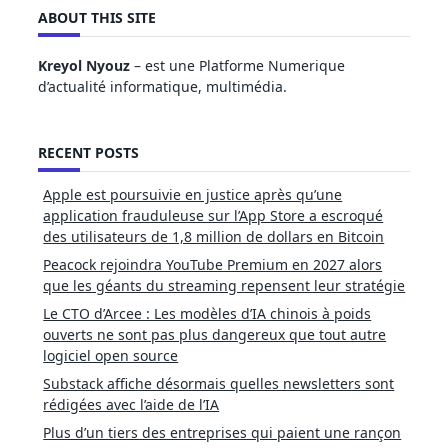
ABOUT THIS SITE
Kreyol Nyouz
– est une Platforme Numerique
d’actualité informatique, multimédia.
RECENT POSTS
Apple est poursuivie en justice après qu’une
application frauduleuse sur l’App Store a escroqué
des utilisateurs de 1,8 million de dollars en Bitcoin
Peacock rejoindra YouTube Premium en 2027 alors
que les géants du streaming repensent leur stratégie
Le CTO d’Arcee : Les modèles d’IA chinois à poids
ouverts ne sont pas plus dangereux que tout autre
logiciel open source
Substack affiche désormais quelles newsletters sont
rédigées avec l’aide de l’IA
Plus d’un tiers des entreprises qui paient une rançon