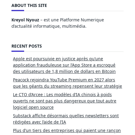
ABOUT THIS SITE
Kreyol Nyouz
– est une Platforme Numerique
d’actualité informatique, multimédia.
RECENT POSTS
Apple est poursuivie en justice après qu’une
application frauduleuse sur l’App Store a escroqué
des utilisateurs de 1,8 million de dollars en Bitcoin
Peacock rejoindra YouTube Premium en 2027 alors
que les géants du streaming repensent leur stratégie
Le CTO d’Arcee : Les modèles d’IA chinois à poids
ouverts ne sont pas plus dangereux que tout autre
logiciel open source
Substack affiche désormais quelles newsletters sont
rédigées avec l’aide de l’IA
Plus d’un tiers des entreprises qui paient une rançon