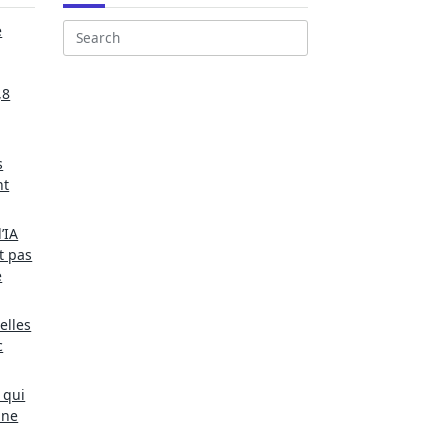
e
Search
for:
,8
s
nt
’IA
t pas
e
elles
c
 qui
une