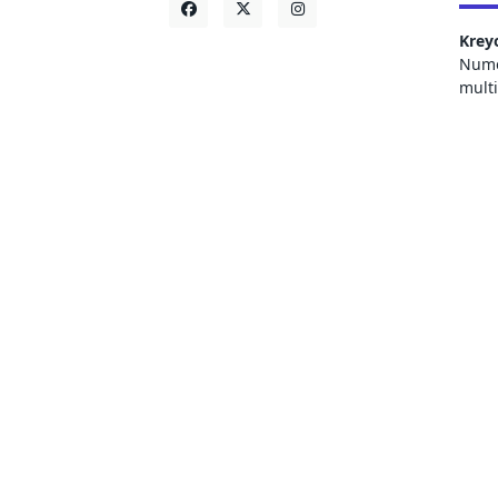
Krey
Numer
mult