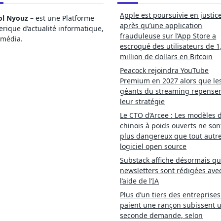
Apple est poursuivie en justic
ol Nyouz
– est une Platforme
après qu’une application
ique d’actualité informatique,
frauduleuse sur l’App Store a
imédia.
escroqué des utilisateurs de 1
million de dollars en Bitcoin
Peacock rejoindra YouTube
Premium en 2027 alors que le
géants du streaming repense
leur stratégie
Le CTO d’Arcee : Les modèles d
chinois à poids ouverts ne son
plus dangereux que tout autr
logiciel open source
Substack affiche désormais qu
newsletters sont rédigées ave
l’aide de l’IA
Plus d’un tiers des entreprises
paient une rançon subissent 
seconde demande, selon