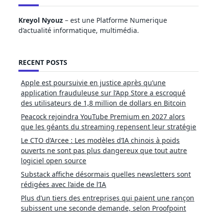
Kreyol Nyouz
– est une Platforme Numerique
d’actualité informatique, multimédia.
RECENT POSTS
Apple est poursuivie en justice après qu’une
application frauduleuse sur l’App Store a escroqué
des utilisateurs de 1,8 million de dollars en Bitcoin
Peacock rejoindra YouTube Premium en 2027 alors
que les géants du streaming repensent leur stratégie
Le CTO d’Arcee : Les modèles d’IA chinois à poids
ouverts ne sont pas plus dangereux que tout autre
logiciel open source
Substack affiche désormais quelles newsletters sont
rédigées avec l’aide de l’IA
Plus d’un tiers des entreprises qui paient une rançon
subissent une seconde demande, selon Proofpoint