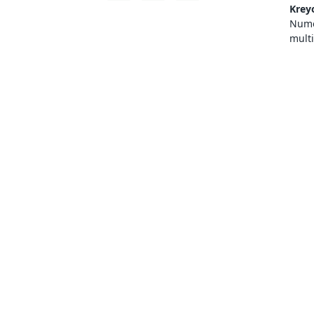
Krey
Numer
mult