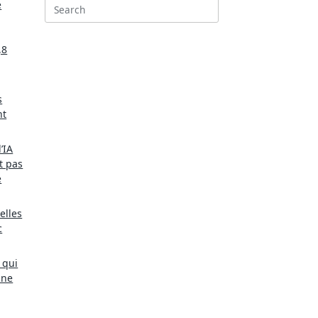
e
Search
for:
,8
s
nt
’IA
t pas
e
elles
c
 qui
une