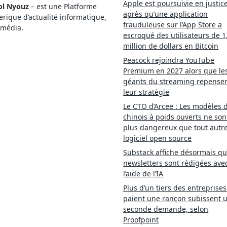
Apple est poursuivie en justic
ol Nyouz
– est une Platforme
après qu’une application
ique d’actualité informatique,
frauduleuse sur l’App Store a
imédia.
escroqué des utilisateurs de 1
million de dollars en Bitcoin
Peacock rejoindra YouTube
Premium en 2027 alors que le
géants du streaming repense
leur stratégie
Le CTO d’Arcee : Les modèles d
chinois à poids ouverts ne son
plus dangereux que tout autr
logiciel open source
Substack affiche désormais qu
newsletters sont rédigées ave
l’aide de l’IA
Plus d’un tiers des entreprises
paient une rançon subissent 
seconde demande, selon
Proofpoint