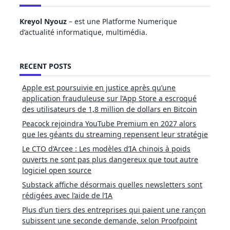
Kreyol Nyouz
– est une Platforme Numerique
d’actualité informatique, multimédia.
RECENT POSTS
Apple est poursuivie en justice après qu’une
application frauduleuse sur l’App Store a escroqué
des utilisateurs de 1,8 million de dollars en Bitcoin
Peacock rejoindra YouTube Premium en 2027 alors
que les géants du streaming repensent leur stratégie
Le CTO d’Arcee : Les modèles d’IA chinois à poids
ouverts ne sont pas plus dangereux que tout autre
logiciel open source
Substack affiche désormais quelles newsletters sont
rédigées avec l’aide de l’IA
Plus d’un tiers des entreprises qui paient une rançon
subissent une seconde demande, selon Proofpoint