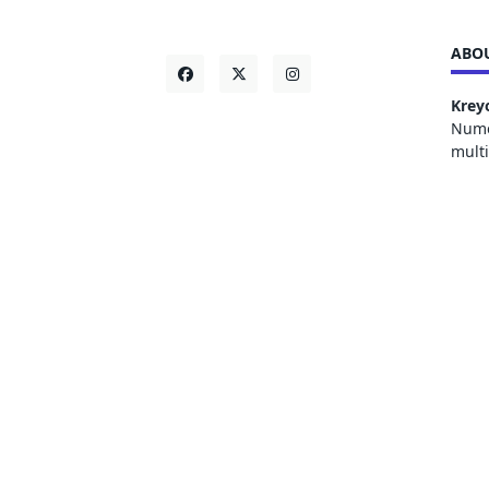
ABOU
Krey
Numer
mult