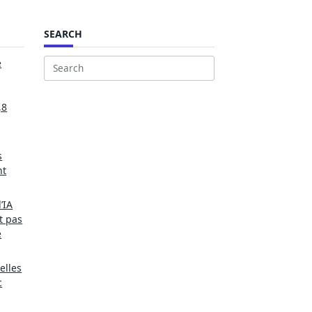
SEARCH
e
Search
for:
,8
s
nt
’IA
t pas
e
elles
c