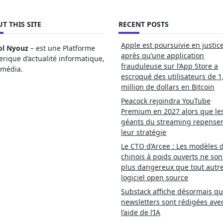
T THIS SITE
RECENT POSTS
Apple est poursuivie en justic
ol Nyouz
– est une Platforme
après qu’une application
ique d’actualité informatique,
frauduleuse sur l’App Store a
imédia.
escroqué des utilisateurs de 1
million de dollars en Bitcoin
Peacock rejoindra YouTube
Premium en 2027 alors que le
géants du streaming repense
leur stratégie
Le CTO d’Arcee : Les modèles d
chinois à poids ouverts ne son
plus dangereux que tout autr
logiciel open source
Substack affiche désormais qu
newsletters sont rédigées ave
l’aide de l’IA