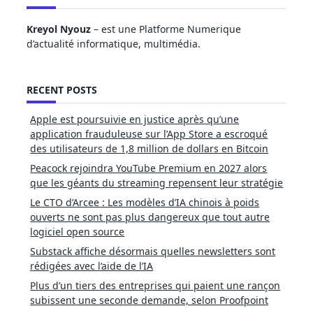
Kreyol Nyouz
– est une Platforme Numerique
d’actualité informatique, multimédia.
RECENT POSTS
Apple est poursuivie en justice après qu’une
application frauduleuse sur l’App Store a escroqué
des utilisateurs de 1,8 million de dollars en Bitcoin
Peacock rejoindra YouTube Premium en 2027 alors
que les géants du streaming repensent leur stratégie
Le CTO d’Arcee : Les modèles d’IA chinois à poids
ouverts ne sont pas plus dangereux que tout autre
logiciel open source
Substack affiche désormais quelles newsletters sont
rédigées avec l’aide de l’IA
Plus d’un tiers des entreprises qui paient une rançon
subissent une seconde demande, selon Proofpoint