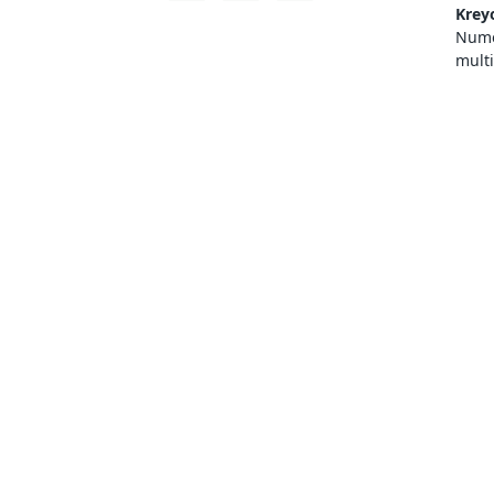
Krey
Numer
mult