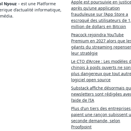
Apple est poursuivie en justic
ol Nyouz
– est une Platforme
après qu’une application
ique d’actualité informatique,
frauduleuse sur l’App Store a
imédia.
escroqué des utilisateurs de 1
million de dollars en Bitcoin
Peacock rejoindra YouTube
Premium en 2027 alors que le
géants du streaming repense
leur stratégie
Le CTO d’Arcee : Les modèles d
chinois à poids ouverts ne son
plus dangereux que tout autr
logiciel open source
Substack affiche désormais qu
newsletters sont rédigées ave
l’aide de l’IA
Plus d’un tiers des entreprises
paient une rançon subissent 
seconde demande, selon
Proofpoint