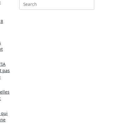
e
Search
for:
,8
s
nt
’IA
t pas
e
elles
c
 qui
une