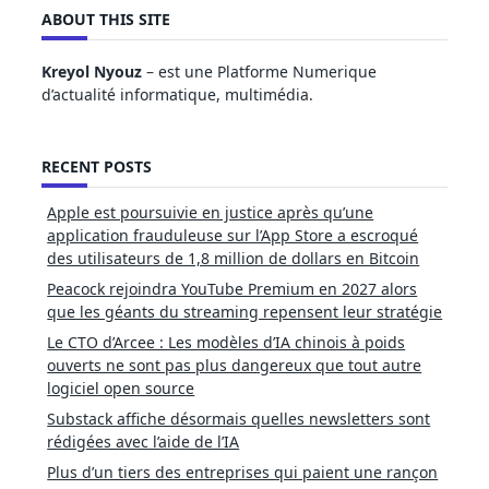
ABOUT THIS SITE
Kreyol Nyouz
– est une Platforme Numerique
d’actualité informatique, multimédia.
RECENT POSTS
Apple est poursuivie en justice après qu’une
application frauduleuse sur l’App Store a escroqué
des utilisateurs de 1,8 million de dollars en Bitcoin
Peacock rejoindra YouTube Premium en 2027 alors
que les géants du streaming repensent leur stratégie
Le CTO d’Arcee : Les modèles d’IA chinois à poids
ouverts ne sont pas plus dangereux que tout autre
logiciel open source
Substack affiche désormais quelles newsletters sont
rédigées avec l’aide de l’IA
Plus d’un tiers des entreprises qui paient une rançon