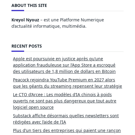
ABOUT THIS SITE
Kreyol Nyouz
– est une Platforme Numerique
d’actualité informatique, multimédia.
RECENT POSTS
Apple est poursuivie en justice après qu’une
application frauduleuse sur l’App Store a escroqué
des utilisateurs de 1,8 million de dollars en Bitcoin
Peacock rejoindra YouTube Premium en 2027 alors
que les géants du streaming repensent leur stratégie
Le CTO d’Arcee : Les modèles d’IA chinois à poids
ouverts ne sont pas plus dangereux que tout autre
logiciel open source
Substack affiche désormais quelles newsletters sont
rédigées avec l’aide de l’IA
Plus d’un tiers des entreprises qui paient une rançon