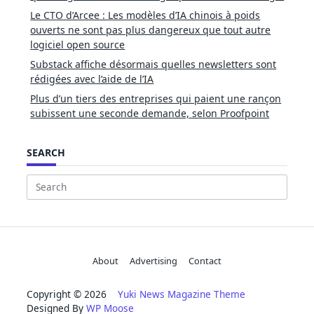
Le CTO d’Arcee : Les modèles d’IA chinois à poids
ouverts ne sont pas plus dangereux que tout autre
logiciel open source
Substack affiche désormais quelles newsletters sont
rédigées avec l’aide de l’IA
Plus d’un tiers des entreprises qui paient une rançon
subissent une seconde demande, selon Proofpoint
SEARCH
Search
for:
About
Advertising
Contact
Copyright © 2026
Yuki News Magazine Theme
Designed By
WP Moose