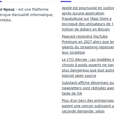
Apple est poursuivie en justic
ol Nyouz
– est une Platforme
après qu’une application
ique d’actualité informatique,
frauduleuse sur l’App Store a
imédia.
escroqué des utilisateurs de 1
million de dollars en Bitcoin
Peacock rejoindra YouTube
Premium en 2027 alors que le
géants du streaming repense
leur stratégie
Le CTO d’Arcee : Les modèles d
chinois à poids ouverts ne son
plus dangereux que tout autr
logiciel open source
Substack affiche désormais qu
newsletters sont rédigées ave
l’aide de l’IA
Plus d’un tiers des entreprises
paient une rançon subissent 
seconde demande, selon