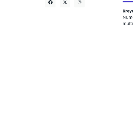
Krey
Numer
mult