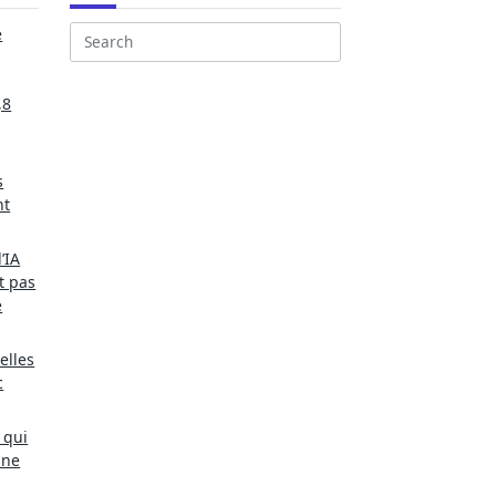
e
Search
for:
,8
s
nt
’IA
t pas
e
elles
c
 qui
une