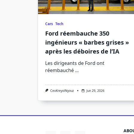
Cars
Tech
Ford réembauche 350
ingénieurs « barbes grises »
après les déboires de l’IA
Les dirigeants de Ford ont
réembauché
...
CeoKreyolNyouz
Jun 29, 2026
ABOU