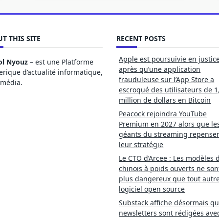
T THIS SITE
RECENT POSTS
Apple est poursuivie en justic
ol Nyouz
– est une Platforme
après qu’une application
ique d’actualité informatique,
frauduleuse sur l’App Store a
imédia.
escroqué des utilisateurs de 1
million de dollars en Bitcoin
Peacock rejoindra YouTube
Premium en 2027 alors que le
géants du streaming repense
leur stratégie
Le CTO d’Arcee : Les modèles d
chinois à poids ouverts ne son
plus dangereux que tout autr
logiciel open source
Substack affiche désormais qu
newsletters sont rédigées ave