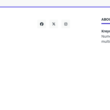
ABOU
Krey
Numer
mult