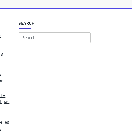
SEARCH
e
Search
for:
,8
s
nt
’IA
t pas
e
elles
c