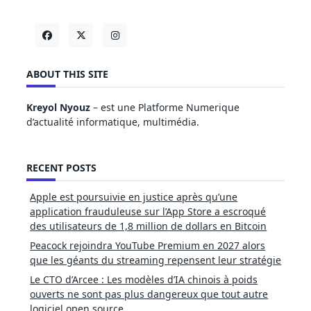
ABOUT THIS SITE
Kreyol Nyouz
– est une Platforme Numerique
d’actualité informatique, multimédia.
RECENT POSTS
Apple est poursuivie en justice après qu’une
application frauduleuse sur l’App Store a escroqué
des utilisateurs de 1,8 million de dollars en Bitcoin
Peacock rejoindra YouTube Premium en 2027 alors
que les géants du streaming repensent leur stratégie
Le CTO d’Arcee : Les modèles d’IA chinois à poids
ouverts ne sont pas plus dangereux que tout autre
logiciel open source