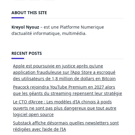
ABOUT THIS SITE
Kreyol Nyouz
– est une Platforme Numerique
d’actualité informatique, multimédia.
RECENT POSTS
Apple est poursuivie en justice après qu’une
application frauduleuse sur l’App Store a escroqué
des utilisateurs de 1,8 million de dollars en Bitcoin
Peacock rejoindra YouTube Premium en 2027 alors
que les géants du streaming repensent leur stratégie
Le CTO d’Arcee : Les modèles d’IA chinois à poids
ouverts ne sont pas plus dangereux que tout autre
logiciel open source
Substack affiche désormais quelles newsletters sont
rédigées avec l’aide de l’IA