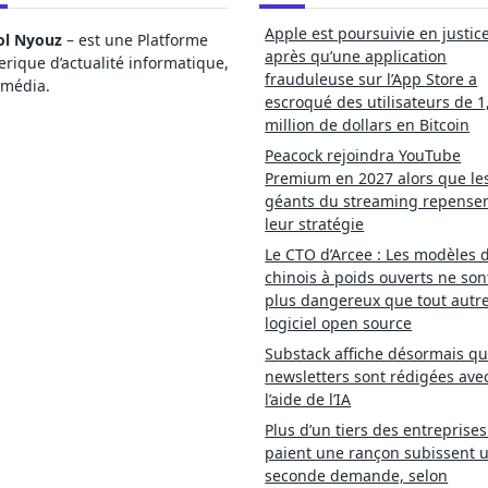
Apple est poursuivie en justic
ol Nyouz
– est une Platforme
après qu’une application
ique d’actualité informatique,
frauduleuse sur l’App Store a
imédia.
escroqué des utilisateurs de 1
million de dollars en Bitcoin
Peacock rejoindra YouTube
Premium en 2027 alors que le
géants du streaming repense
leur stratégie
Le CTO d’Arcee : Les modèles d
chinois à poids ouverts ne son
plus dangereux que tout autr
logiciel open source
Substack affiche désormais qu
newsletters sont rédigées ave
l’aide de l’IA
Plus d’un tiers des entreprises
paient une rançon subissent 
seconde demande, selon