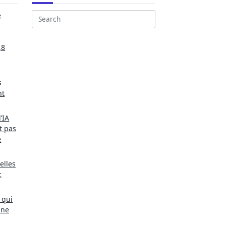
e
Search
for:
,8
s
nt
’IA
t pas
e
elles
c
 qui
une