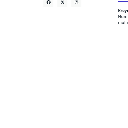
Krey
Numer
mult