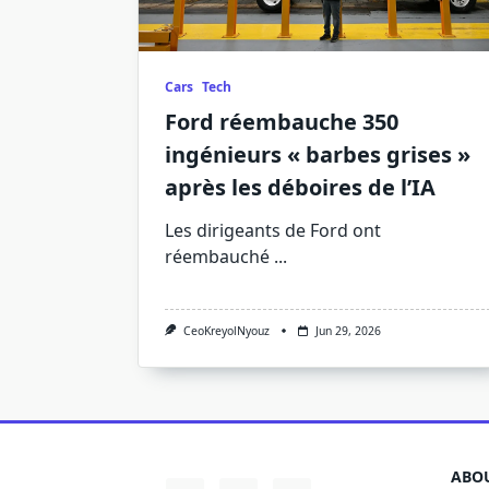
Cars
Tech
Ford réembauche 350
ingénieurs « barbes grises »
après les déboires de l’IA
Les dirigeants de Ford ont
réembauché
...
CeoKreyolNyouz
Jun 29, 2026
ABOU