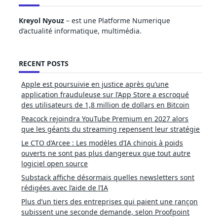
Kreyol Nyouz
– est une Platforme Numerique
d’actualité informatique, multimédia.
RECENT POSTS
Apple est poursuivie en justice après qu’une
application frauduleuse sur l’App Store a escroqué
des utilisateurs de 1,8 million de dollars en Bitcoin
Peacock rejoindra YouTube Premium en 2027 alors
que les géants du streaming repensent leur stratégie
Le CTO d’Arcee : Les modèles d’IA chinois à poids
ouverts ne sont pas plus dangereux que tout autre
logiciel open source
Substack affiche désormais quelles newsletters sont
rédigées avec l’aide de l’IA
Plus d’un tiers des entreprises qui paient une rançon
subissent une seconde demande, selon Proofpoint