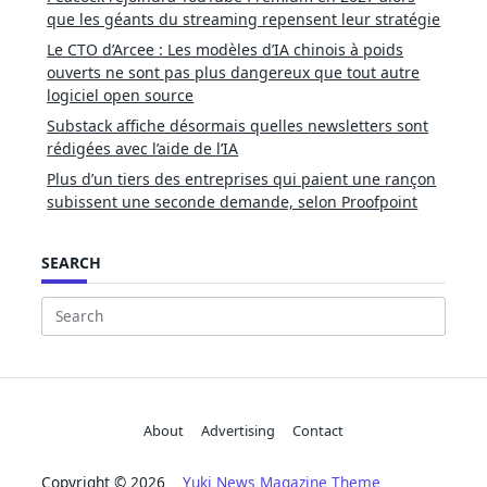
que les géants du streaming repensent leur stratégie
Le CTO d’Arcee : Les modèles d’IA chinois à poids
ouverts ne sont pas plus dangereux que tout autre
logiciel open source
Substack affiche désormais quelles newsletters sont
rédigées avec l’aide de l’IA
Plus d’un tiers des entreprises qui paient une rançon
subissent une seconde demande, selon Proofpoint
SEARCH
Search
for:
About
Advertising
Contact
Copyright © 2026
Yuki News Magazine Theme