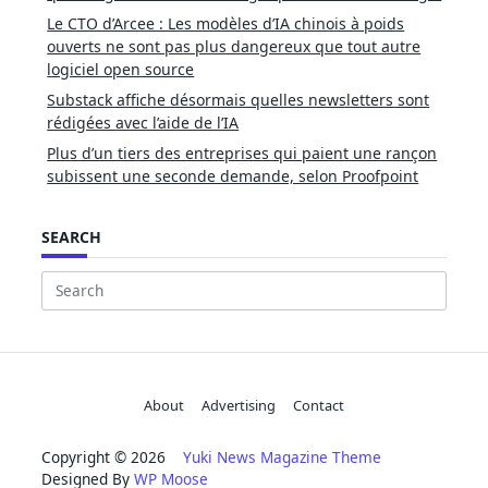
Le CTO d’Arcee : Les modèles d’IA chinois à poids
ouverts ne sont pas plus dangereux que tout autre
logiciel open source
Substack affiche désormais quelles newsletters sont
rédigées avec l’aide de l’IA
Plus d’un tiers des entreprises qui paient une rançon
subissent une seconde demande, selon Proofpoint
SEARCH
Search
for:
About
Advertising
Contact
Copyright © 2026
Yuki News Magazine Theme
Designed By
WP Moose