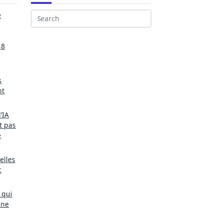
e
Search
for:
,8
s
nt
’IA
t pas
e
elles
c
 qui
une