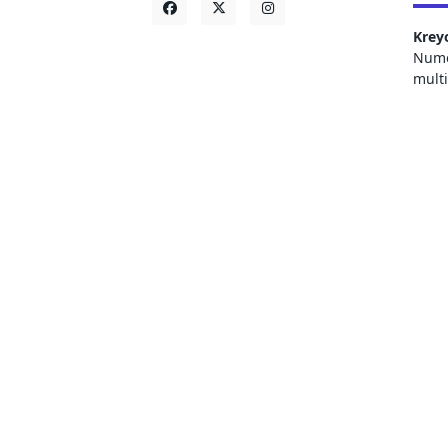
Krey
Numer
mult