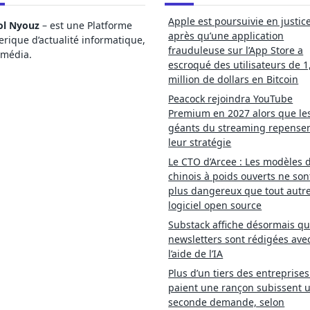
Apple est poursuivie en justic
ol Nyouz
– est une Platforme
après qu’une application
ique d’actualité informatique,
frauduleuse sur l’App Store a
imédia.
escroqué des utilisateurs de 1
million de dollars en Bitcoin
Peacock rejoindra YouTube
Premium en 2027 alors que le
géants du streaming repense
leur stratégie
Le CTO d’Arcee : Les modèles d
chinois à poids ouverts ne son
plus dangereux que tout autr
logiciel open source
Substack affiche désormais qu
newsletters sont rédigées ave
l’aide de l’IA
Plus d’un tiers des entreprises
paient une rançon subissent 
seconde demande, selon