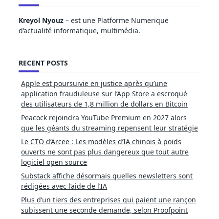
Kreyol Nyouz
– est une Platforme Numerique
d’actualité informatique, multimédia.
RECENT POSTS
Apple est poursuivie en justice après qu’une
application frauduleuse sur l’App Store a escroqué
des utilisateurs de 1,8 million de dollars en Bitcoin
Peacock rejoindra YouTube Premium en 2027 alors
que les géants du streaming repensent leur stratégie
Le CTO d’Arcee : Les modèles d’IA chinois à poids
ouverts ne sont pas plus dangereux que tout autre
logiciel open source
Substack affiche désormais quelles newsletters sont
rédigées avec l’aide de l’IA
Plus d’un tiers des entreprises qui paient une rançon
subissent une seconde demande, selon Proofpoint