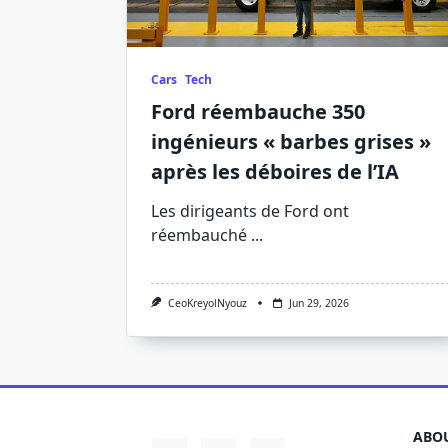
Cars
Tech
Ford réembauche 350
ingénieurs « barbes grises »
après les déboires de l’IA
Les dirigeants de Ford ont
réembauché
...
CeoKreyolNyouz
Jun 29, 2026
ABOU