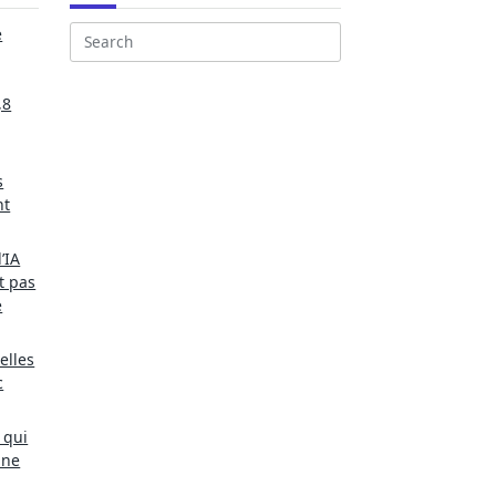
e
Search
for:
,8
s
nt
’IA
t pas
e
elles
c
 qui
une