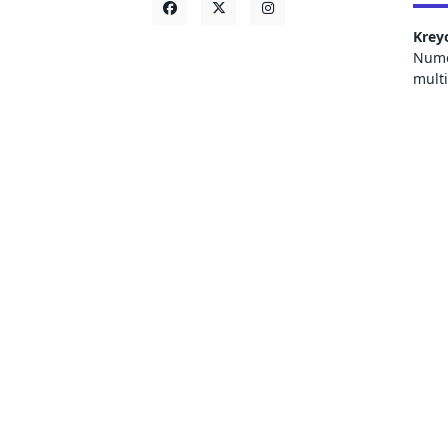
Krey
Numer
mult