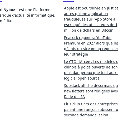
Apple est poursuivie en justic
ol Nyouz
– est une Platforme
après qu’une application
ique d’actualité informatique,
frauduleuse sur l’App Store a
imédia.
escroqué des utilisateurs de 1
million de dollars en Bitcoin
Peacock rejoindra YouTube
Premium en 2027 alors que le
géants du streaming repense
leur stratégie
Le CTO d’Arcee : Les modèles d
chinois à poids ouverts ne son
plus dangereux que tout autr
logiciel open source
Substack affiche désormais qu
newsletters sont rédigées ave
l’aide de l’IA
Plus d’un tiers des entreprises
paient une rançon subissent 
seconde demande, selon