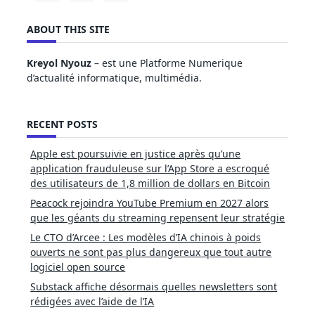
ABOUT THIS SITE
Kreyol Nyouz
– est une Platforme Numerique
d’actualité informatique, multimédia.
RECENT POSTS
Apple est poursuivie en justice après qu’une
application frauduleuse sur l’App Store a escroqué
des utilisateurs de 1,8 million de dollars en Bitcoin
Peacock rejoindra YouTube Premium en 2027 alors
que les géants du streaming repensent leur stratégie
Le CTO d’Arcee : Les modèles d’IA chinois à poids
ouverts ne sont pas plus dangereux que tout autre
logiciel open source
Substack affiche désormais quelles newsletters sont
rédigées avec l’aide de l’IA