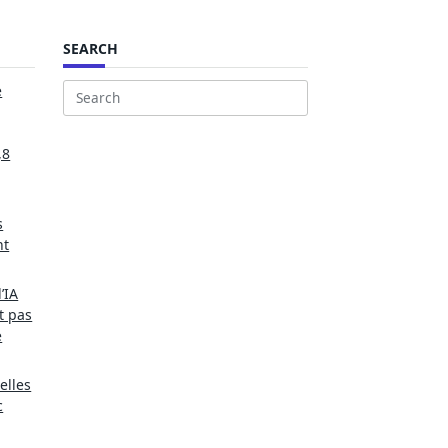
SEARCH
e
Search
for:
,8
s
nt
’IA
t pas
e
elles
c