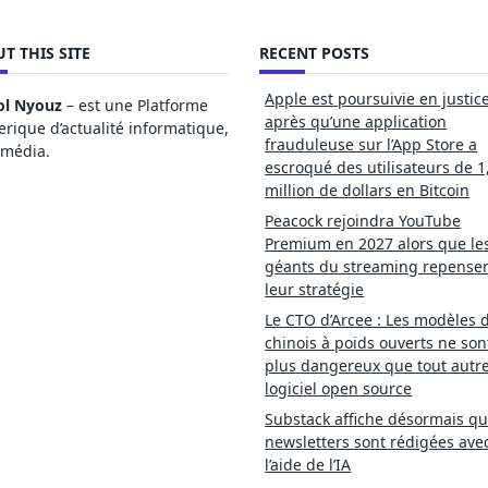
T THIS SITE
RECENT POSTS
Apple est poursuivie en justic
ol Nyouz
– est une Platforme
après qu’une application
ique d’actualité informatique,
frauduleuse sur l’App Store a
imédia.
escroqué des utilisateurs de 1
million de dollars en Bitcoin
Peacock rejoindra YouTube
Premium en 2027 alors que le
géants du streaming repense
leur stratégie
Le CTO d’Arcee : Les modèles d
chinois à poids ouverts ne son
plus dangereux que tout autr
logiciel open source
Substack affiche désormais qu
newsletters sont rédigées ave
l’aide de l’IA