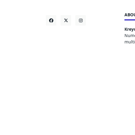
ABOU
Krey
Numer
mult