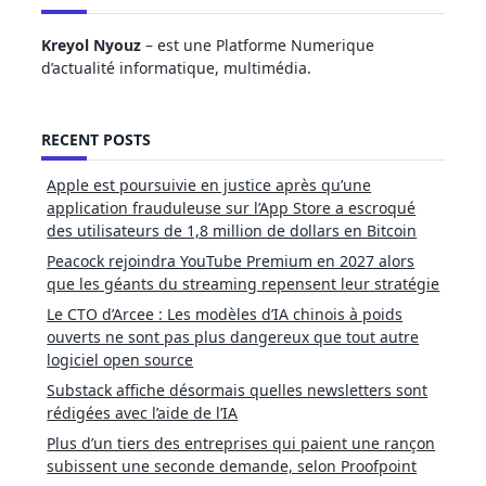
Kreyol Nyouz
– est une Platforme Numerique
d’actualité informatique, multimédia.
RECENT POSTS
Apple est poursuivie en justice après qu’une
application frauduleuse sur l’App Store a escroqué
des utilisateurs de 1,8 million de dollars en Bitcoin
Peacock rejoindra YouTube Premium en 2027 alors
que les géants du streaming repensent leur stratégie
Le CTO d’Arcee : Les modèles d’IA chinois à poids
ouverts ne sont pas plus dangereux que tout autre
logiciel open source
Substack affiche désormais quelles newsletters sont
rédigées avec l’aide de l’IA
Plus d’un tiers des entreprises qui paient une rançon
subissent une seconde demande, selon Proofpoint