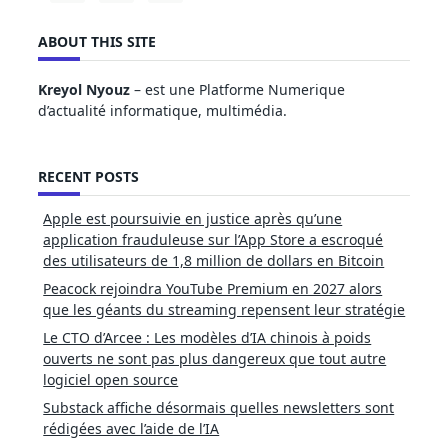
ABOUT THIS SITE
Kreyol Nyouz
– est une Platforme Numerique
d’actualité informatique, multimédia.
RECENT POSTS
Apple est poursuivie en justice après qu’une
application frauduleuse sur l’App Store a escroqué
des utilisateurs de 1,8 million de dollars en Bitcoin
Peacock rejoindra YouTube Premium en 2027 alors
que les géants du streaming repensent leur stratégie
Le CTO d’Arcee : Les modèles d’IA chinois à poids
ouverts ne sont pas plus dangereux que tout autre
logiciel open source
Substack affiche désormais quelles newsletters sont
rédigées avec l’aide de l’IA