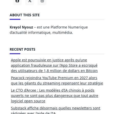
ABOUT THIS SITE
Kreyol Nyouz
– est une Platforme Numerique
d’actualité informatique, multimédia.
RECENT POSTS
Apple est poursuivie en justice après qu’une
application frauduleuse sur l’App Store a escroqué
des utilisateurs de 1,8 million de dollars en Bitcoin
Peacock rejoindra YouTube Premium en 2027 alors
que les géants du streaming repensent leur stratégie
Le CTO d’Arcee : Les modèles d’IA chinois à poids
ouverts ne sont pas plus dangereux que tout autre
logiciel open source
Substack affiche désormais quelles newsletters sont
rédigées avec l’aide de l’IA