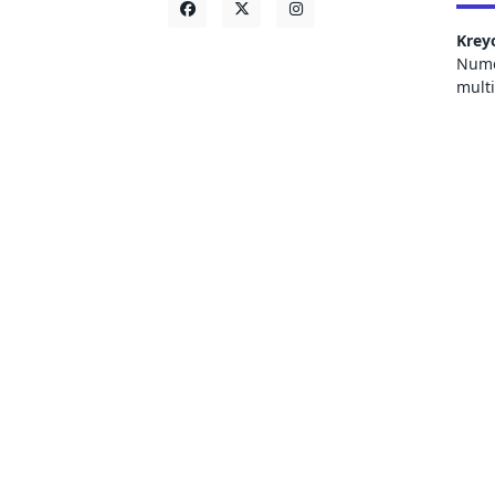
Krey
Numer
mult