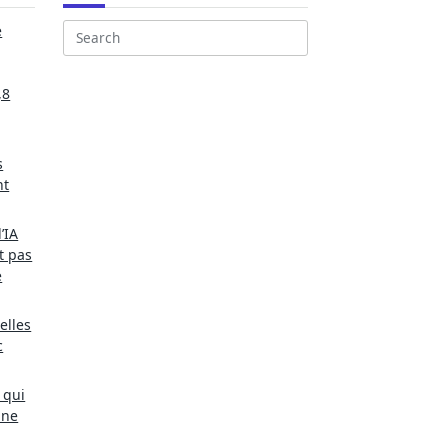
e
Search
for:
,8
s
nt
’IA
t pas
e
elles
c
 qui
une