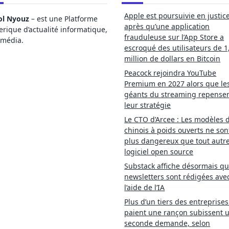
Apple est poursuivie en justic
ol Nyouz
– est une Platforme
après qu’une application
ique d’actualité informatique,
frauduleuse sur l’App Store a
imédia.
escroqué des utilisateurs de 1
million de dollars en Bitcoin
Peacock rejoindra YouTube
Premium en 2027 alors que le
géants du streaming repense
leur stratégie
Le CTO d’Arcee : Les modèles d
chinois à poids ouverts ne son
plus dangereux que tout autr
logiciel open source
Substack affiche désormais qu
newsletters sont rédigées ave
l’aide de l’IA
Plus d’un tiers des entreprises
paient une rançon subissent 
seconde demande, selon