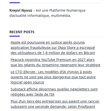
Kreyol Nyouz
– est une Platforme Numerique
d’actualité informatique, multimédia.
RECENT POSTS
Apple est poursuivie en justice après qu’une
application frauduleuse sur l’App Store a escroqué
des utilisateurs de 1,8 million de dollars en Bitcoin
Peacock rejoindra YouTube Premium en 2027 alors
que les géants du streaming repensent leur stratégie
Le CTO d’Arcee : Les modèles d’IA chinois à poids
ouverts ne sont pas plus dangereux que tout autre
logiciel open source
Substack affiche désormais quelles newsletters sont
rédigées avec l’aide de l’IA
Plus d’un tiers des entreprises qui paient une rançon
subissent une seconde demande, selon Proofpoint