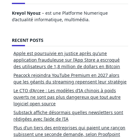
Kreyol Nyouz
– est une Platforme Numerique
d’actualité informatique, multimédia.
RECENT POSTS
Apple est poursuivie en justice après qu’une
application frauduleuse sur l’App Store a escroqué
des utilisateurs de 1,8 million de dollars en Bitcoin
Peacock rejoindra YouTube Premium en 2027 alors
que les géants du streaming repensent leur stratégie
Le CTO d’Arcee : Les modèles d’IA chinois à poids
ouverts ne sont pas plus dangereux que tout autre
logiciel open source
Substack affiche désormais quelles newsletters sont
rédigées avec l’aide de l’IA
Plus d’un tiers des entreprises qui paient une rançon
subissent une seconde demande, selon Proofpoint