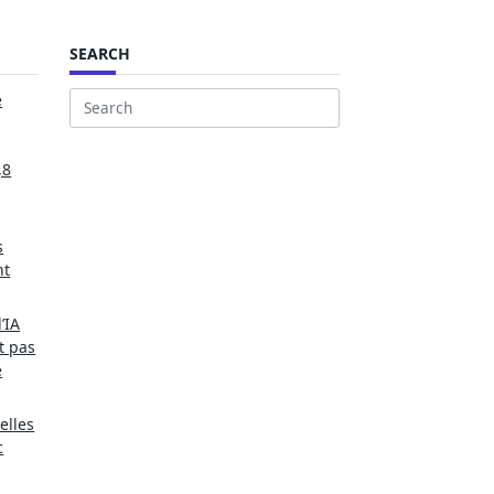
SEARCH
e
Search
for:
,8
s
nt
’IA
t pas
e
elles
c