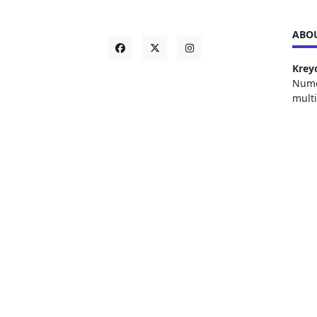
ABOU
Krey
Numer
mult