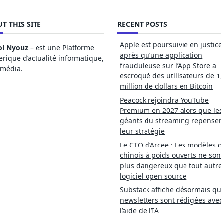
T THIS SITE
RECENT POSTS
Apple est poursuivie en justic
ol Nyouz
– est une Platforme
après qu’une application
ique d’actualité informatique,
frauduleuse sur l’App Store a
imédia.
escroqué des utilisateurs de 1
million de dollars en Bitcoin
Peacock rejoindra YouTube
Premium en 2027 alors que le
géants du streaming repense
leur stratégie
Le CTO d’Arcee : Les modèles d
chinois à poids ouverts ne son
plus dangereux que tout autr
logiciel open source
Substack affiche désormais qu
newsletters sont rédigées ave
l’aide de l’IA