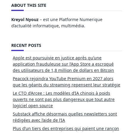
ABOUT THIS SITE
Kreyol Nyouz
– est une Platforme Numerique
d’actualité informatique, multimédia.
RECENT POSTS
Apple est poursuivie en justice après qu’une
application frauduleuse sur l’App Store a escroqué
des utilisateurs de 1,8 million de dollars en Bitcoin
Peacock rejoindra YouTube Premium en 2027 alors
que les géants du streaming repensent leur stratégie
Le CTO d’Arcee : Les modèles d’IA chinois à poids
ouverts ne sont pas plus dangereux que tout autre
logiciel open source
Substack affiche désormais quelles newsletters sont
rédigées avec l’aide de l’IA
Plus d’un tiers des entreprises qui paient une rançon