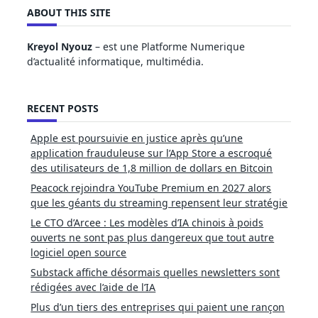
ABOUT THIS SITE
Kreyol Nyouz
– est une Platforme Numerique
d’actualité informatique, multimédia.
RECENT POSTS
Apple est poursuivie en justice après qu’une
application frauduleuse sur l’App Store a escroqué
des utilisateurs de 1,8 million de dollars en Bitcoin
Peacock rejoindra YouTube Premium en 2027 alors
que les géants du streaming repensent leur stratégie
Le CTO d’Arcee : Les modèles d’IA chinois à poids
ouverts ne sont pas plus dangereux que tout autre
logiciel open source
Substack affiche désormais quelles newsletters sont
rédigées avec l’aide de l’IA
Plus d’un tiers des entreprises qui paient une rançon