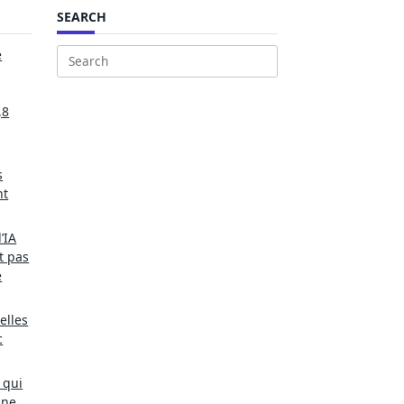
SEARCH
e
Search
for:
,8
s
nt
’IA
t pas
e
elles
c
 qui
une