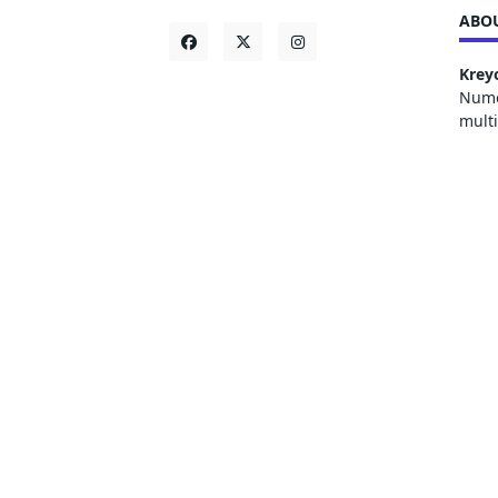
ABOU
Krey
Numer
mult