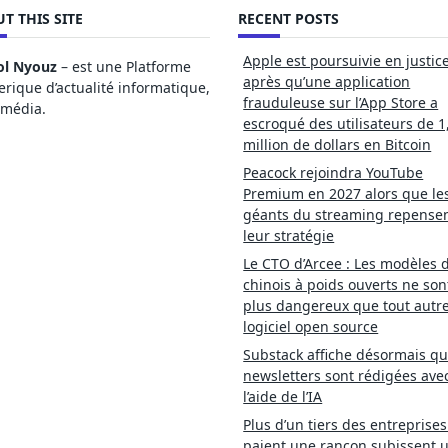
T THIS SITE
RECENT POSTS
Apple est poursuivie en justic
ol Nyouz
– est une Platforme
après qu’une application
ique d’actualité informatique,
frauduleuse sur l’App Store a
imédia.
escroqué des utilisateurs de 1
million de dollars en Bitcoin
Peacock rejoindra YouTube
Premium en 2027 alors que le
géants du streaming repense
leur stratégie
Le CTO d’Arcee : Les modèles d
chinois à poids ouverts ne son
plus dangereux que tout autr
logiciel open source
Substack affiche désormais qu
newsletters sont rédigées ave
l’aide de l’IA
Plus d’un tiers des entreprises
paient une rançon subissent 