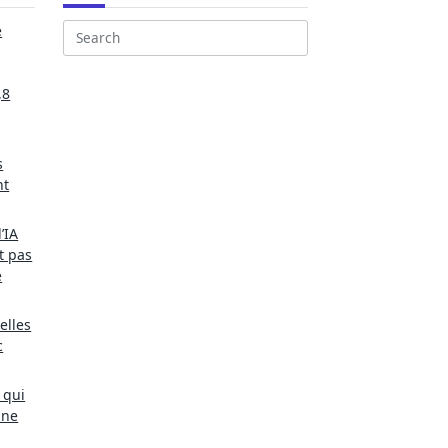
e
Search
for:
,8
s
nt
’IA
t pas
e
elles
c
 qui
une