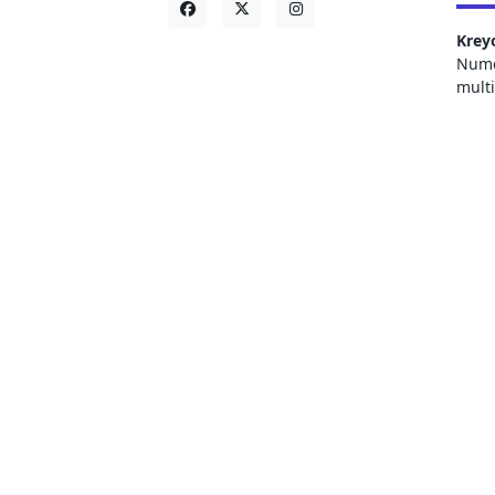
Krey
Numer
mult