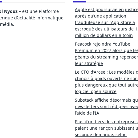
Apple est poursuivie en justic
ol Nyouz
– est une Platforme
après qu’une application
ique d’actualité informatique,
frauduleuse sur l’App Store a
imédia.
escroqué des utilisateurs de 1
million de dollars en Bitcoin
Peacock rejoindra YouTube
Premium en 2027 alors que le
géants du streaming repense
leur stratégie
Le CTO d’Arcee : Les modèles d
chinois à poids ouverts ne son
plus dangereux que tout autr
logiciel open source
Substack affiche désormais qu
newsletters sont rédigées ave
l’aide de l’IA
Plus d’un tiers des entreprises
paient une rançon subissent 
seconde demande, selon