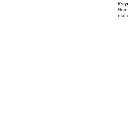
Krey
Numer
mult