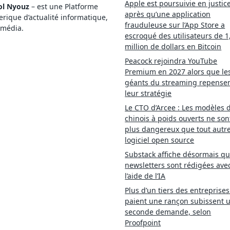
Apple est poursuivie en justic
ol Nyouz
– est une Platforme
après qu’une application
ique d’actualité informatique,
frauduleuse sur l’App Store a
imédia.
escroqué des utilisateurs de 1
million de dollars en Bitcoin
Peacock rejoindra YouTube
Premium en 2027 alors que le
géants du streaming repense
leur stratégie
Le CTO d’Arcee : Les modèles d
chinois à poids ouverts ne son
plus dangereux que tout autr
logiciel open source
Substack affiche désormais qu
newsletters sont rédigées ave
l’aide de l’IA
Plus d’un tiers des entreprises
paient une rançon subissent 
seconde demande, selon
Proofpoint