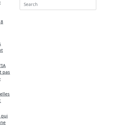
e
Search
for:
,8
s
nt
’IA
t pas
e
elles
c
 qui
une