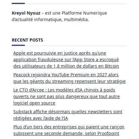
Kreyol Nyouz
– est une Platforme Numerique
d’actualité informatique, multimédia.
RECENT POSTS
Apple est poursuivie en justice après qu’une
application frauduleuse sur l’App Store a escroqué
des utilisateurs de 1,8 million de dollars en Bitcoin
Peacock rejoindra YouTube Premium en 2027 alors
que les géants du streaming repensent leur stratégie
Le CTO d’Arcee : Les modèles d’IA chinois à poids
ouverts ne sont pas plus dangereux que tout autre
logiciel open source
Substack affiche désormais quelles newsletters sont
rédigées avec l’aide de l’IA
Plus d’un tiers des entreprises qui paient une rançon
subissent une seconde demande, selon Proofpoint