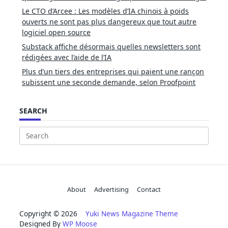
Le CTO d’Arcee : Les modèles d’IA chinois à poids
ouverts ne sont pas plus dangereux que tout autre
logiciel open source
Substack affiche désormais quelles newsletters sont
rédigées avec l’aide de l’IA
Plus d’un tiers des entreprises qui paient une rançon
subissent une seconde demande, selon Proofpoint
SEARCH
Search
for:
About
Advertising
Contact
Copyright © 2026
Yuki News Magazine Theme
Designed By
WP Moose