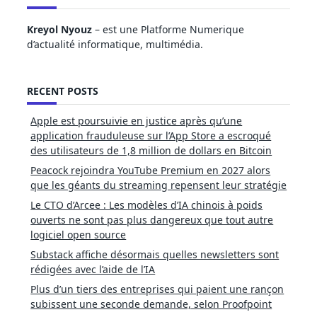
Kreyol Nyouz
– est une Platforme Numerique
d’actualité informatique, multimédia.
RECENT POSTS
Apple est poursuivie en justice après qu’une
application frauduleuse sur l’App Store a escroqué
des utilisateurs de 1,8 million de dollars en Bitcoin
Peacock rejoindra YouTube Premium en 2027 alors
que les géants du streaming repensent leur stratégie
Le CTO d’Arcee : Les modèles d’IA chinois à poids
ouverts ne sont pas plus dangereux que tout autre
logiciel open source
Substack affiche désormais quelles newsletters sont
rédigées avec l’aide de l’IA
Plus d’un tiers des entreprises qui paient une rançon
subissent une seconde demande, selon Proofpoint