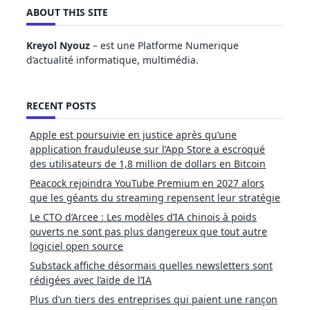
ABOUT THIS SITE
Kreyol Nyouz
– est une Platforme Numerique
d’actualité informatique, multimédia.
RECENT POSTS
Apple est poursuivie en justice après qu’une
application frauduleuse sur l’App Store a escroqué
des utilisateurs de 1,8 million de dollars en Bitcoin
Peacock rejoindra YouTube Premium en 2027 alors
que les géants du streaming repensent leur stratégie
Le CTO d’Arcee : Les modèles d’IA chinois à poids
ouverts ne sont pas plus dangereux que tout autre
logiciel open source
Substack affiche désormais quelles newsletters sont
rédigées avec l’aide de l’IA
Plus d’un tiers des entreprises qui paient une rançon