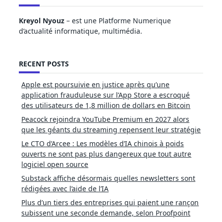
Kreyol Nyouz
– est une Platforme Numerique
d’actualité informatique, multimédia.
RECENT POSTS
Apple est poursuivie en justice après qu’une
application frauduleuse sur l’App Store a escroqué
des utilisateurs de 1,8 million de dollars en Bitcoin
Peacock rejoindra YouTube Premium en 2027 alors
que les géants du streaming repensent leur stratégie
Le CTO d’Arcee : Les modèles d’IA chinois à poids
ouverts ne sont pas plus dangereux que tout autre
logiciel open source
Substack affiche désormais quelles newsletters sont
rédigées avec l’aide de l’IA
Plus d’un tiers des entreprises qui paient une rançon
subissent une seconde demande, selon Proofpoint