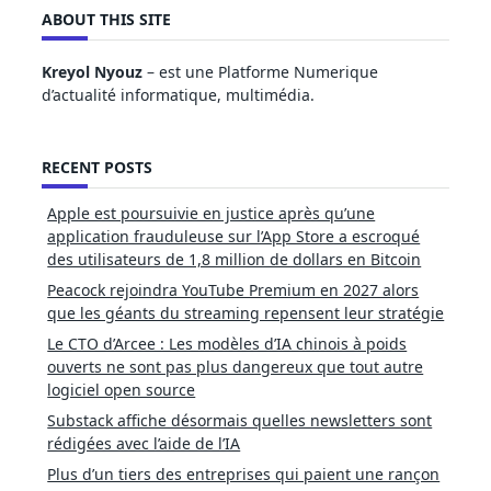
ABOUT THIS SITE
Kreyol Nyouz
– est une Platforme Numerique
d’actualité informatique, multimédia.
RECENT POSTS
Apple est poursuivie en justice après qu’une
application frauduleuse sur l’App Store a escroqué
des utilisateurs de 1,8 million de dollars en Bitcoin
Peacock rejoindra YouTube Premium en 2027 alors
que les géants du streaming repensent leur stratégie
Le CTO d’Arcee : Les modèles d’IA chinois à poids
ouverts ne sont pas plus dangereux que tout autre
logiciel open source
Substack affiche désormais quelles newsletters sont
rédigées avec l’aide de l’IA
Plus d’un tiers des entreprises qui paient une rançon