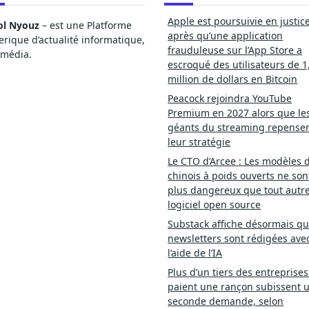
Apple est poursuivie en justic
ol Nyouz
– est une Platforme
après qu’une application
ique d’actualité informatique,
frauduleuse sur l’App Store a
imédia.
escroqué des utilisateurs de 1
million de dollars en Bitcoin
Peacock rejoindra YouTube
Premium en 2027 alors que le
géants du streaming repense
leur stratégie
Le CTO d’Arcee : Les modèles d
chinois à poids ouverts ne son
plus dangereux que tout autr
logiciel open source
Substack affiche désormais qu
newsletters sont rédigées ave
l’aide de l’IA
Plus d’un tiers des entreprises
paient une rançon subissent 
seconde demande, selon