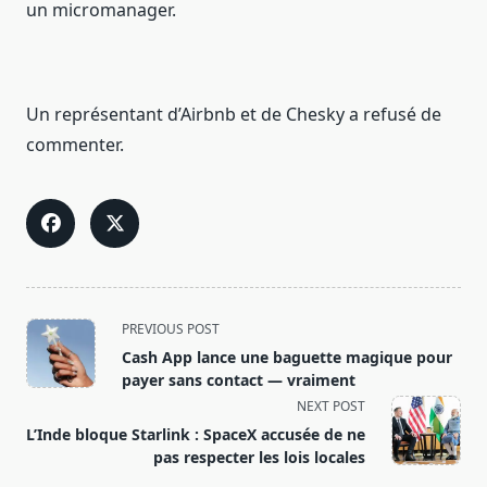
un micromanager.
Un représentant d’Airbnb et de Chesky a refusé de
commenter.
<span
PREVIOUS POST
class="nav-
Cash App lance une baguette magique pour
subtitle
payer sans contact — vraiment
screen-
NEXT POST
reader-
L’Inde bloque Starlink : SpaceX accusée de ne
text">Page</span>
pas respecter les lois locales