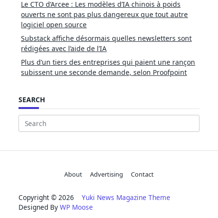
Le CTO d’Arcee : Les modèles d’IA chinois à poids
ouverts ne sont pas plus dangereux que tout autre
logiciel open source
Substack affiche désormais quelles newsletters sont
rédigées avec l’aide de l’IA
Plus d’un tiers des entreprises qui paient une rançon
subissent une seconde demande, selon Proofpoint
SEARCH
Search
for:
About
Advertising
Contact
Copyright © 2026
Yuki News Magazine Theme
Designed By
WP Moose