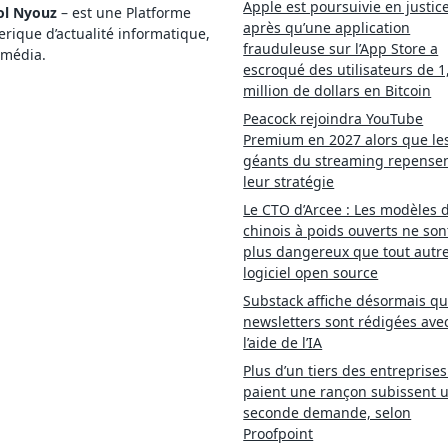
Apple est poursuivie en justic
ol Nyouz
– est une Platforme
après qu’une application
ique d’actualité informatique,
frauduleuse sur l’App Store a
imédia.
escroqué des utilisateurs de 1
million de dollars en Bitcoin
Peacock rejoindra YouTube
Premium en 2027 alors que le
géants du streaming repense
leur stratégie
Le CTO d’Arcee : Les modèles d
chinois à poids ouverts ne son
plus dangereux que tout autr
logiciel open source
Substack affiche désormais qu
newsletters sont rédigées ave
l’aide de l’IA
Plus d’un tiers des entreprises
paient une rançon subissent 
seconde demande, selon
Proofpoint