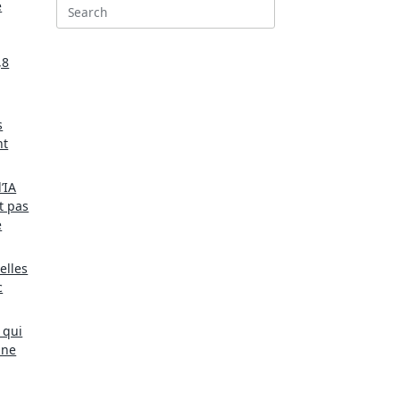
e
Search
for:
,8
s
nt
’IA
t pas
e
elles
c
 qui
une