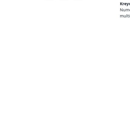
Krey
Numer
mult