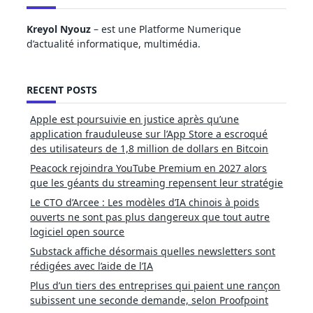
Kreyol Nyouz
– est une Platforme Numerique
d’actualité informatique, multimédia.
RECENT POSTS
Apple est poursuivie en justice après qu’une
application frauduleuse sur l’App Store a escroqué
des utilisateurs de 1,8 million de dollars en Bitcoin
Peacock rejoindra YouTube Premium en 2027 alors
que les géants du streaming repensent leur stratégie
Le CTO d’Arcee : Les modèles d’IA chinois à poids
ouverts ne sont pas plus dangereux que tout autre
logiciel open source
Substack affiche désormais quelles newsletters sont
rédigées avec l’aide de l’IA
Plus d’un tiers des entreprises qui paient une rançon
subissent une seconde demande, selon Proofpoint