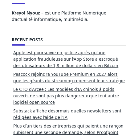
Kreyol Nyouz
– est une Platforme Numerique
d’actualité informatique, multimédia.
RECENT POSTS
Apple est poursuivie en justice après qu’une
application frauduleuse sur l’App Store a escroqué
des utilisateurs de 1,8 million de dollars en Bitcoin
Peacock rejoindra YouTube Premium en 2027 alors
que les géants du streaming repensent leur stratégie
Le CTO d’Arcee : Les modèles d’IA chinois à poids
ouverts ne sont pas plus dangereux que tout autre
logiciel open source
Substack affiche désormais quelles newsletters sont
rédigées avec l’aide de l’IA
Plus d’un tiers des entreprises qui paient une rançon
subissent une seconde demande, selon Proofpoint